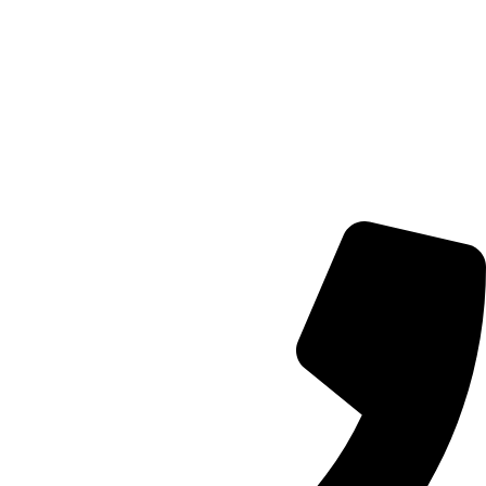
محلات العزي التجارية ... إسمُ تثِقُ به، وجودة تعيشُ معك.