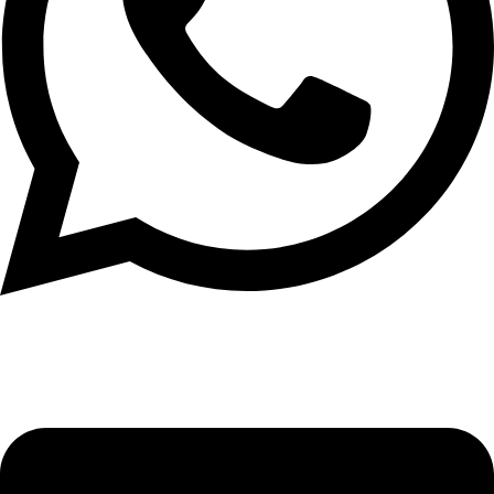
واتساب: 967777077610+