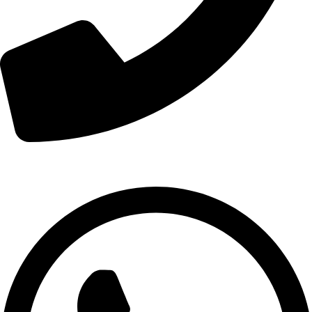
موبايل: 9672357483+