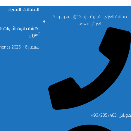
المقالات الاخيرة
محلات العزي التجارية ... إسمُ تثِقُ به، وجودة
تعيشُ معك.
اكتشف قوة الأدوات الك
أسهل
سبتمبر 16, 2025
ments
موبايل: 9672357483+