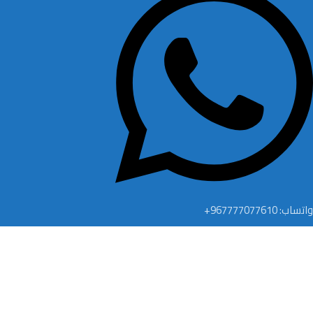
واتساب: 967777077610+