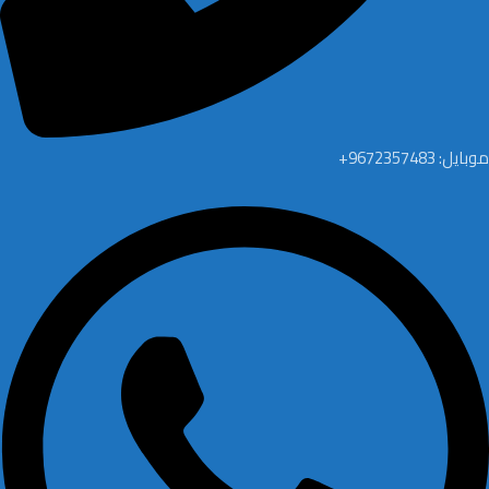
موبايل: 9672357483+