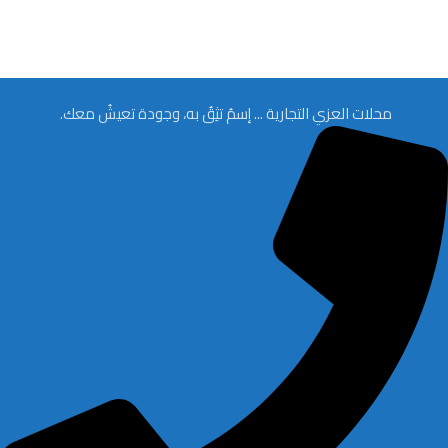
محلات العزي التجارية ... إسمُ تثِقُ به، وجودة تعيشُ معك.