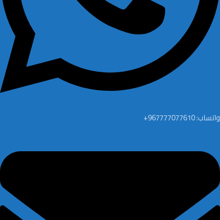
واتساب: 967777077610+